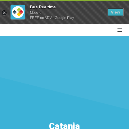
Bus Realtime
View
Moovle
FREE no ADV - Google Play
Catania