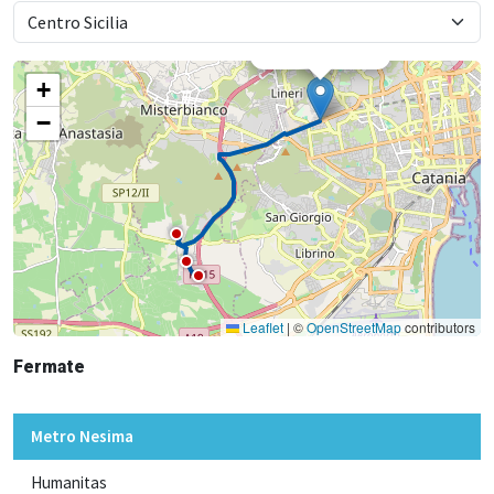
×
Metro Nesima
+
−
Leaflet
|
©
OpenStreetMap
contributors
Fermate
Metro Nesima
Humanitas