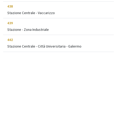
438
Stazione Centrale - Vaccarizzo
439
Stazione - Zona Industriale
442
Stazione Centrale - Città Universitaria - Galermo
456
Stazione Centrale - San Pietro Clarenza
504M
P Plebiscito - Centro Storico
504R
P Plebiscito - Piazza Duomo
524S
P Fontanarossa - Goretti