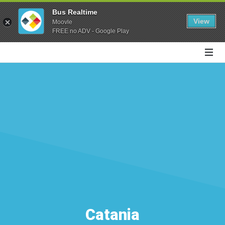
Bus Realtime
View
Moovle
FREE no ADV - Google Play
Catania