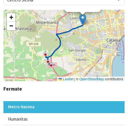
×
Metro Nesima
+
−
Leaflet
|
©
OpenStreetMap
contributors
Fermate
Metro Nesima
Humanitas