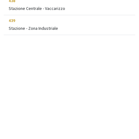
438
Stazione Centrale - Vaccarizzo
439
Stazione - Zona Industriale
442
Stazione Centrale - Città Universitaria - Galermo
456
Stazione Centrale - San Pietro Clarenza
504M
P Plebiscito - Centro Storico
504R
P Plebiscito - Piazza Duomo
524S
P Fontanarossa - Goretti
Transiti per Metro Nesima