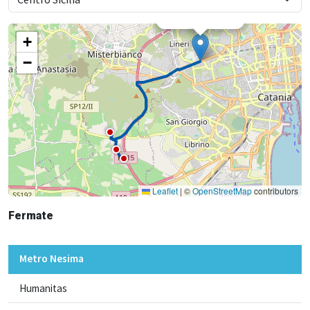
×
Metro Nesima
+
−
Leaflet
|
©
OpenStreetMap
contributors
Fermate
Metro Nesima
Humanitas