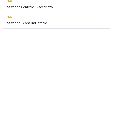
438
Stazione Centrale - Vaccarizzo
439
Stazione - Zona Industriale
442
Stazione Centrale - Città Universitaria - Galermo
456
Stazione Centrale - San Pietro Clarenza
504M
P Plebiscito - Centro Storico
504R
P Plebiscito - Piazza Duomo
524S
P Fontanarossa - Goretti
Transiti per Metro Nesima