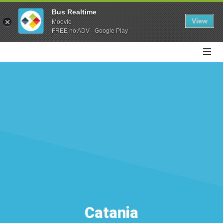
Bus Realtime
View
Moovle
FREE no ADV - Google Play
Catania