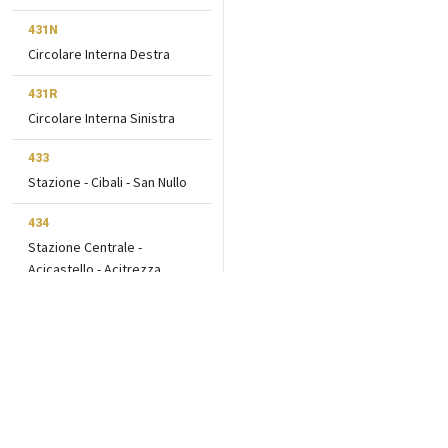
431N
Circolare Interna Destra
431R
Circolare Interna Sinistra
433
Stazione - Cibali - San Nullo
434
Stazione Centrale -
Acicastello - Acitrezza
438
Stazione Centrale -
Vaccarizzo
439
Stazione - Zona Industriale