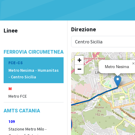
Direzione
Linee
FERROVIA CIRCUMETNEA
+
FCE-CS
×
Metro Nesima
−
Metro Nesima - Humanitas
- Centro Sicilia
M
Metro FCE
AMTS CATANIA
109
Stazione Metro Milo -