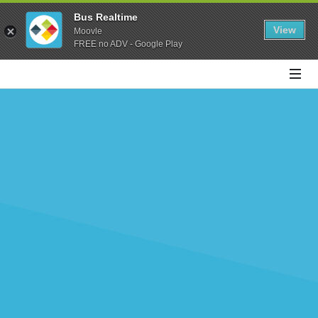
Bus Realtime
View
Moovle
FREE no ADV - Google Play