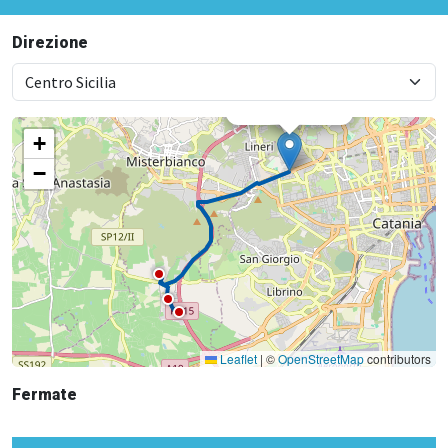
Direzione
×
Metro Nesima
+
−
Leaflet
|
©
OpenStreetMap
contributors
Fermate