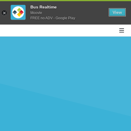
Bus Realtime
View
Moovle
FREE no ADV - Google Play