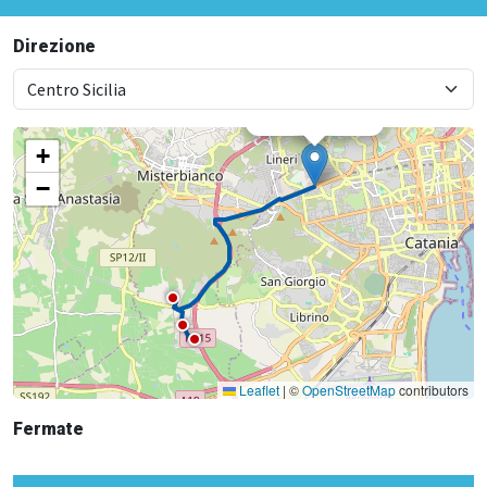
Direzione
×
Metro Nesima
+
−
Leaflet
|
©
OpenStreetMap
contributors
Fermate